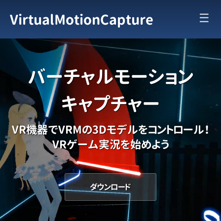
☰
VirtualMotionCapture
バーチャル
モーション
キャプチャー
VR機器で
VRMの
3Dモデルを
コントロール！
VRゲーム実況を
始めよう
ダウンロード