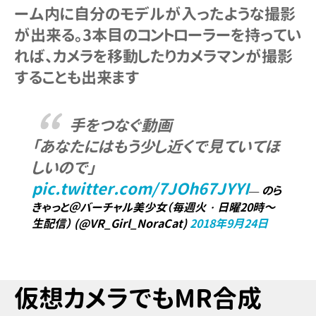
ーム内に自分のモデルが入ったような撮影
が出来る。3本目のコントローラーを持ってい
れば、カメラを移動したりカメラマンが撮影
することも出来ます
手をつなぐ動画
「あなたにはもう少し近くで見ていてほ
しいので」
pic.twitter.com/7JOh67JYYI
— のら
きゃっと＠バーチャル美少女（毎週火・日曜20時～
生配信） (@VR_Girl_NoraCat)
2018年9月24日
仮想カメラでも
MR合成