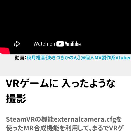
動画：
秋月椛音《あきづきかのん》@個人MV製作系Vtuber
VRゲームに
入ったような
撮影
SteamVRの機能externalcamera.cfgを
使ったMR合成機能を利用して、まるでVRゲ