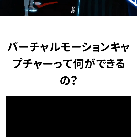
バーチャル
モーション
キャ
プチャー
って何ができる
の？