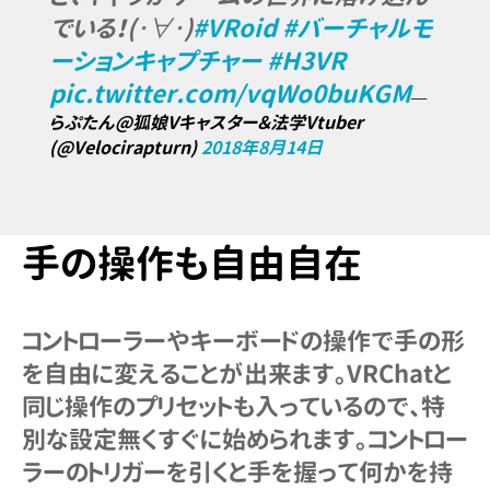
でいる！(･∀･)
#VRoid
#バーチャルモ
ーションキャプチャー
#H3VR
pic.twitter.com/vqWo0buKGM
—
らぷたん@狐娘Vキャスター＆法学Vtuber
(@Velocirapturn)
2018年8月14日
手の操作も自由自在
コントローラーやキーボードの操作で手の形
を自由に変えることが出来ます。VRChatと
同じ操作のプリセットも入っているので、特
別な設定無くすぐに始められます。コントロー
ラーのトリガーを引くと手を握って何かを持