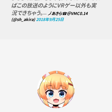
ばこの放送のようにVRゲー以外も実
況できちゃう。
— 🗾あきら☎︎＠VMC0.14
(@sh_akira)
2018年9月25日