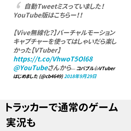
自動Tweetミスっていました！
YouTube版はこちらー！！
【Vive無線化？】バーチャルモーション
キャプチャーを使ってはしゃいだら楽し
かった【VTuber】
https://t.co/VhwoT5Ol68
@YouTube
さんから
— コバブル👍VTuber
はじめました (@cb4649)
2018年9月29日
トラッカーで通常のゲーム
実況も