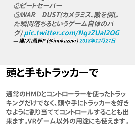
②ビートセーバー
③WAR DUST(カメラミス、敵を倒し
た瞬間落ちるというゲーム自体のバ
グ)
pic.twitter.com/NqzZUal2OG
— 猫(犬)風邪P (@inukazevr)
2018年12月27日
頭と手もトラッカーで
通常のHMDとコントローラーを使ったトラッ
キングだけでなく、頭や手にトラッカーを好き
なように割り当ててコントロールすることも出
来ます。VRゲーム以外の用途にも使えます。