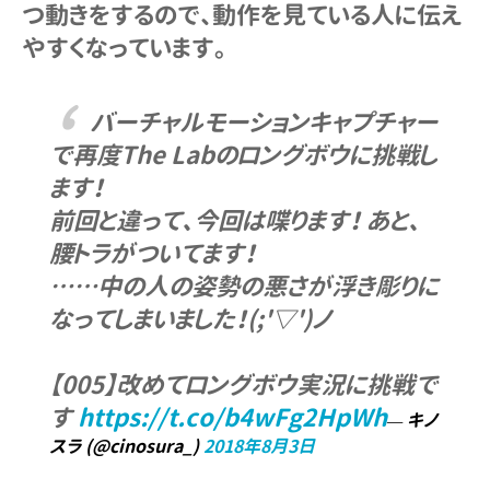
つ動きをするので、動作を見ている人に伝え
やすくなっています。
バーチャルモーションキャプチャー
で再度The Labのロングボウに挑戦し
ます！
前回と違って、今回は喋ります！ あと、
腰トラがついてます！
……中の人の姿勢の悪さが浮き彫りに
なってしまいました！(;'▽')ノ
【005】改めてロングボウ実況に挑戦で
す
https://t.co/b4wFg2HpWh
— キノ
スラ (@cinosura_)
2018年8月3日